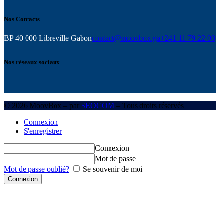
Nos Contacts
BP 40 000 Libreville Gabon
contact@moovbox.ga
+241 11 79 22 00
Nos réseaux sociaux
© 2026 MoovBox – par
SEOCOM
– Tous droits réservés
Connexion
S'enregistrer
Connexion
Mot de passe
Mot de passe oublié?
Se souvenir de moi