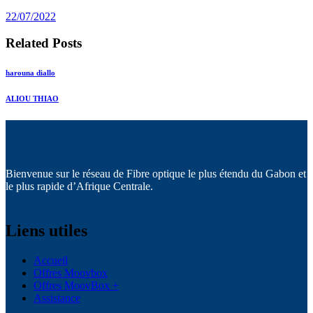
post:
22/07/2022
Related Posts
harouna diallo
ALIOU THIAO
Bienvenue sur le réseau de Fibre optique le plus étendu du Gabon et
le plus rapide d’Afrique Centrale.
Liens utiles
Accueil
Offres Moovbox
Offres MoovBox +
Assistance