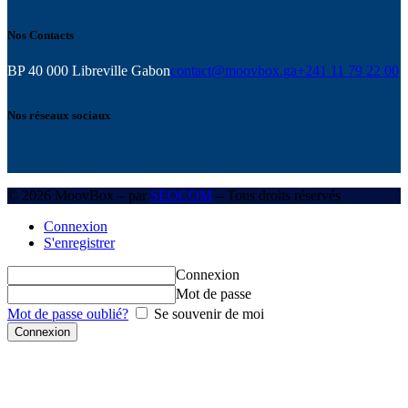
Nos Contacts
BP 40 000 Libreville Gabon
contact@moovbox.ga
+241 11 79 22 00
Nos réseaux sociaux
© 2026 MoovBox – par
SEOCOM
– Tous droits réservés
Connexion
S'enregistrer
Connexion
Mot de passe
Mot de passe oublié?
Se souvenir de moi