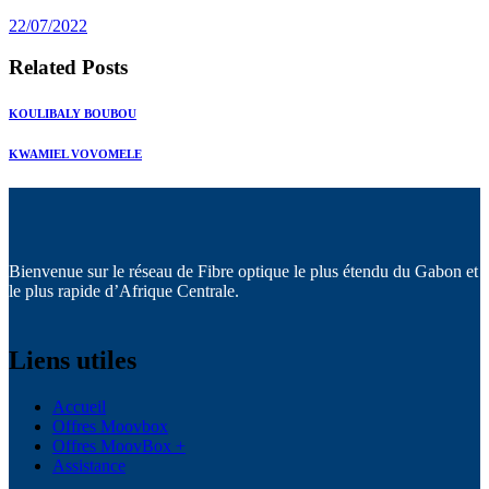
post:
22/07/2022
Related Posts
KOULIBALY BOUBOU
KWAMIEL VOVOMELE
Bienvenue sur le réseau de Fibre optique le plus étendu du Gabon et
le plus rapide d’Afrique Centrale.
Liens utiles
Accueil
Offres Moovbox
Offres MoovBox +
Assistance