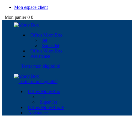
Mon espace client
Mon panier
0
0
Offres MoovBox
Jet
Super Jet
Offres MoovBox +
Assistance
Tester mon éligibilité
Tester mon éligibilité
Offres MoovBox
Jet
Super Jet
Offres MoovBox +
Assistance