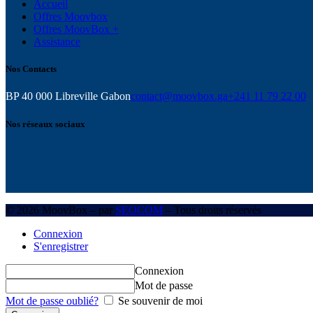
Accueil
Offres Moovbox
Offres MoovBox +
Assistance
Nos Contacts
BP 40 000 Libreville Gabon
contact@moovbox.ga
+241 11 79 22 00
Nos réseaux sociaux
© 2026 MoovBox – par
SEOCOM
– Tous droits réservés
Connexion
S'enregistrer
Connexion
Mot de passe
Mot de passe oublié?
Se souvenir de moi