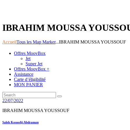
IBRAHIM MOUSSA YOUSSO
Accueil
Tous les Map Marker
...
IBRAHIM MOUSSA YOUSSOUF
Offres MoovBox
Jet
Super Jet
Offres MoovBox +
Assistance
Carte d’éligibilité
MON PANIER
22/07/2022
IBRAHIM MOUSSA YOUSSOUF
Navigation
Previous
Saleh Kossodji Abdraman
post: