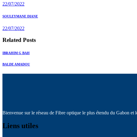
de
22/07/2022
l’article
Next
SOULEYMANE DIANE
post:
22/07/2022
Related Posts
IBRAHIM G BAH
BALDE AMADOU
Bienvenue sur le réseau de Fibre optique le plus étendu du Gabon et l
Liens utiles