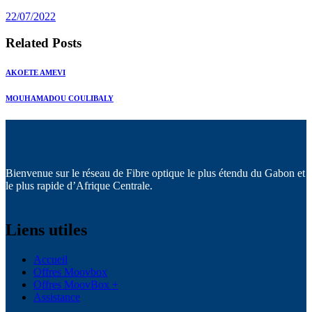
post:
22/07/2022
Related Posts
AKOETE AMEVI
MOUHAMADOU COULIBALY
Bienvenue sur le réseau de Fibre optique le plus étendu du Gabon et
le plus rapide d’Afrique Centrale.
Liens utiles
Accueil
Offres Moovbox
Offres MoovBox +
Assistance