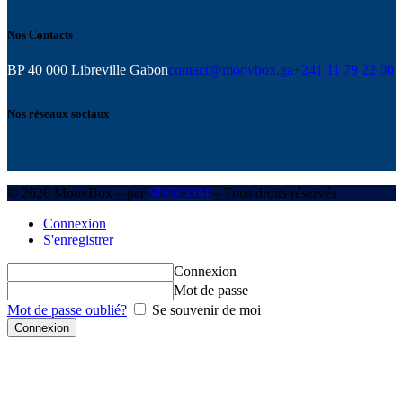
Nos Contacts
BP 40 000 Libreville Gabon
contact@moovbox.ga
+241 11 79 22 00
Nos réseaux sociaux
© 2026 MoovBox – par
SEOCOM
– Tous droits réservés
Connexion
S'enregistrer
Connexion
Mot de passe
Mot de passe oublié?
Se souvenir de moi