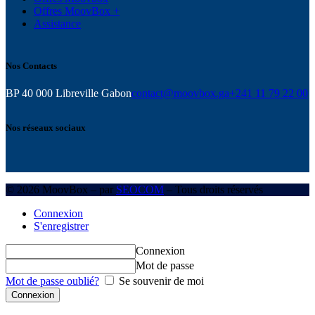
Offres MoovBox +
Assistance
Nos Contacts
BP 40 000 Libreville Gabon
contact@moovbox.ga
+241 11 79 22 00
Nos réseaux sociaux
© 2026 MoovBox – par
SEOCOM
– Tous droits réservés
Connexion
S'enregistrer
Connexion
Mot de passe
Mot de passe oublié?
Se souvenir de moi