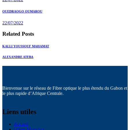
l’article
Next
OUEDRAOGO OUMAROU
post:
22/07/2022
Related Posts
KALLI YOUSSOUF MAHAMAT
ALEXANDRE ATEBA
Bienvenue sur le réseau de Fibre optique le plus étendu du Gabon et
le plus rapide d’Afrique Centrale.
Liens utiles
Accueil
Offres Moovbox