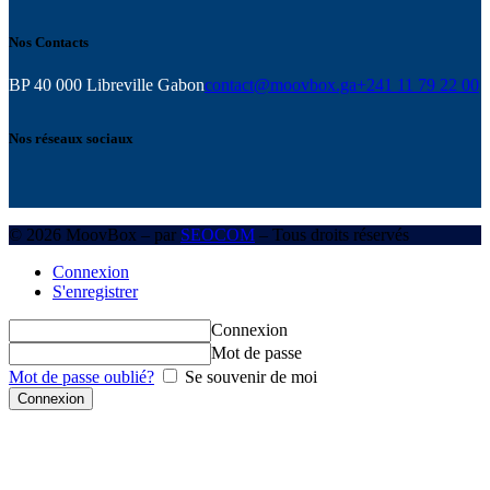
Nos Contacts
BP 40 000 Libreville Gabon
contact@moovbox.ga
+241 11 79 22 00
Nos réseaux sociaux
© 2026 MoovBox – par
SEOCOM
– Tous droits réservés
Connexion
S'enregistrer
Connexion
Mot de passe
Mot de passe oublié?
Se souvenir de moi