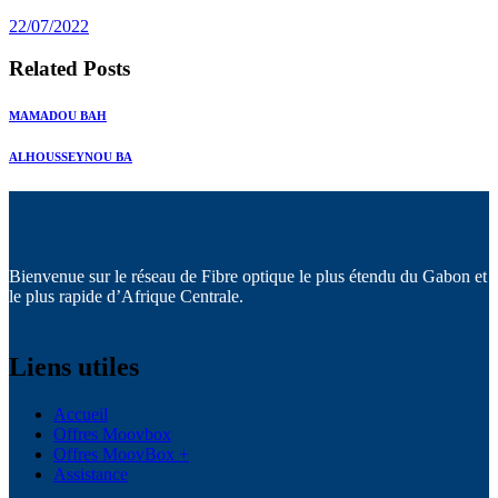
post:
22/07/2022
Related Posts
MAMADOU BAH
ALHOUSSEYNOU BA
Bienvenue sur le réseau de Fibre optique le plus étendu du Gabon et
le plus rapide d’Afrique Centrale.
Liens utiles
Accueil
Offres Moovbox
Offres MoovBox +
Assistance