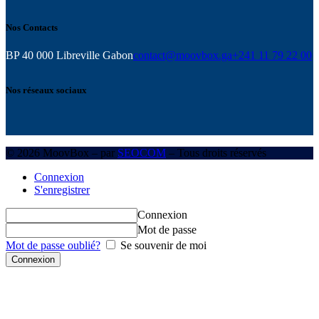
Nos Contacts
BP 40 000 Libreville Gabon
contact@moovbox.ga
+241 11 79 22 00
Nos réseaux sociaux
© 2026 MoovBox – par
SEOCOM
– Tous droits réservés
Connexion
S'enregistrer
Connexion
Mot de passe
Mot de passe oublié?
Se souvenir de moi