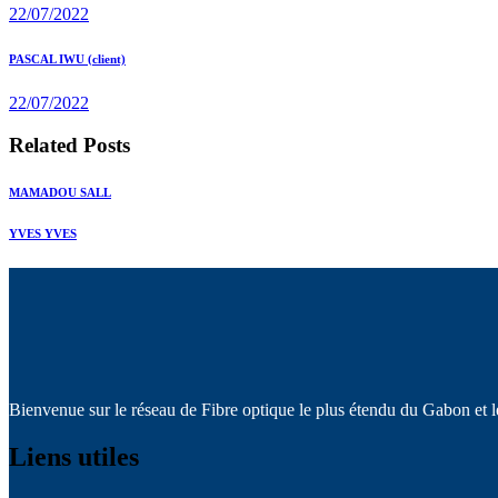
de
22/07/2022
l’article
Next
PASCAL IWU (client)
post:
22/07/2022
Related Posts
MAMADOU SALL
YVES YVES
Bienvenue sur le réseau de Fibre optique le plus étendu du Gabon et l
Liens utiles