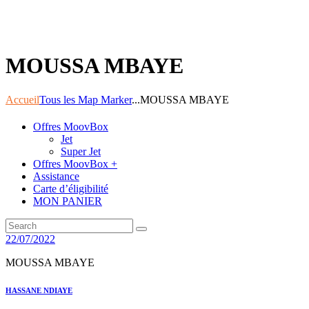
MOUSSA MBAYE
Accueil
Tous les Map Marker
...
MOUSSA MBAYE
Offres MoovBox
Jet
Super Jet
Offres MoovBox +
Assistance
Carte d’éligibilité
MON PANIER
22/07/2022
MOUSSA MBAYE
Navigation
Previous
HASSANE NDIAYE
post: