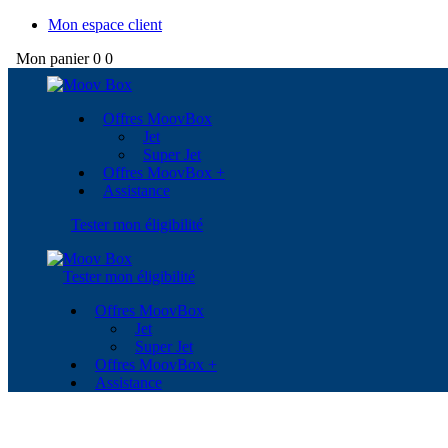
Mon espace client
Mon panier
0
0
Offres MoovBox
Jet
Super Jet
Offres MoovBox +
Assistance
Tester mon éligibilité
Tester mon éligibilité
Offres MoovBox
Jet
Super Jet
Offres MoovBox +
Assistance