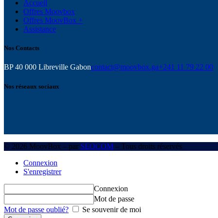
Accueil
Offres Moovbox
Offres MoovBox +
Assistance
Nos Contacts
BP 40 000 Libreville Gabon
contact@moovbox.ga
+241 11 79 22 00
Nos réseaux sociaux
© 2026 MoovBox – par
SEOCOM
– Tous droits réservés
Connexion
S'enregistrer
Connexion
Mot de passe
Mot de passe oublié?
Se souvenir de moi