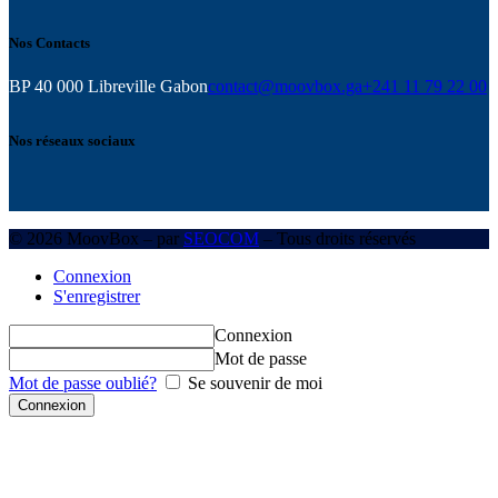
Nos Contacts
BP 40 000 Libreville Gabon
contact@moovbox.ga
+241 11 79 22 00
Nos réseaux sociaux
© 2026 MoovBox – par
SEOCOM
– Tous droits réservés
Connexion
S'enregistrer
Connexion
Mot de passe
Mot de passe oublié?
Se souvenir de moi