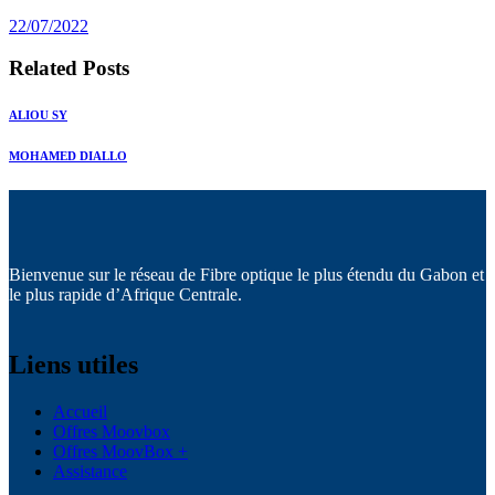
post:
22/07/2022
Related Posts
ALIOU SY
MOHAMED DIALLO
Bienvenue sur le réseau de Fibre optique le plus étendu du Gabon et
le plus rapide d’Afrique Centrale.
Liens utiles
Accueil
Offres Moovbox
Offres MoovBox +
Assistance