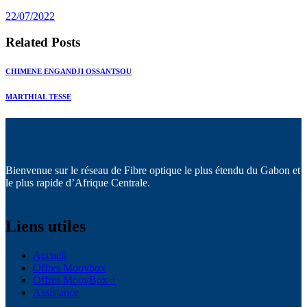
post:
22/07/2022
Related Posts
CHIMENE ENGANDJI OSSANTSOU
MARTHIAL TESSE
Bienvenue sur le réseau de Fibre optique le plus étendu du Gabon et
le plus rapide d’Afrique Centrale.
Liens utiles
Accueil
Offres Moovbox
Offres MoovBox +
Assistance