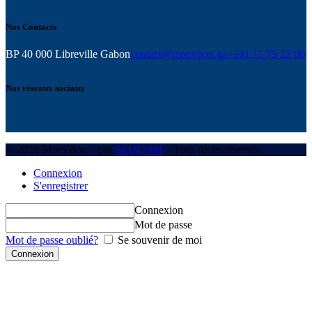
Nos Contacts
BP 40 000 Libreville Gabon
contact@moovbox.ga
+241 11 79 22 00
Nos réseaux sociaux
© 2026 MoovBox – par
SEOCOM
– Tous droits réservés
Connexion
S'enregistrer
Connexion
Mot de passe
Mot de passe oublié?
Se souvenir de moi