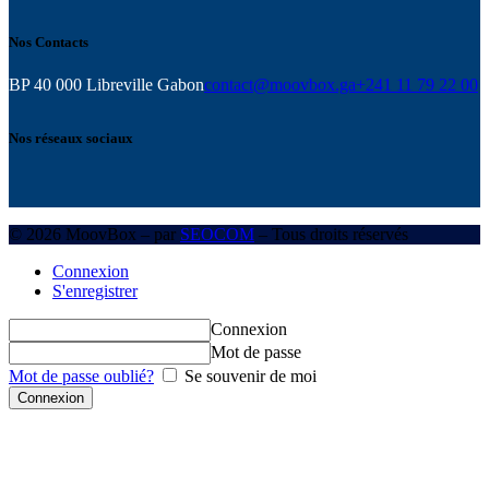
Nos Contacts
BP 40 000 Libreville Gabon
contact@moovbox.ga
+241 11 79 22 00
Nos réseaux sociaux
© 2026 MoovBox – par
SEOCOM
– Tous droits réservés
Connexion
S'enregistrer
Connexion
Mot de passe
Mot de passe oublié?
Se souvenir de moi