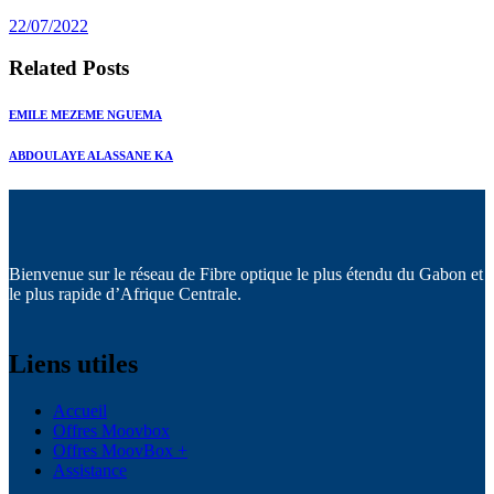
post:
22/07/2022
Related Posts
EMILE MEZEME NGUEMA
ABDOULAYE ALASSANE KA
Bienvenue sur le réseau de Fibre optique le plus étendu du Gabon et
le plus rapide d’Afrique Centrale.
Liens utiles
Accueil
Offres Moovbox
Offres MoovBox +
Assistance