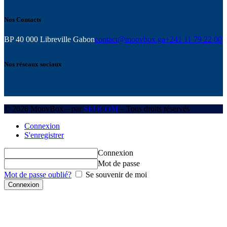
Nos Contacts
BP 40 000 Libreville Gabon
contact@moovbox.ga
+241 11 79 22 00
Nos réseaux sociaux
© 2026 MoovBox – par
SEOCOM
– Tous droits réservés
Connexion
S'enregistrer
Connexion
Mot de passe
Mot de passe oublié?
Se souvenir de moi