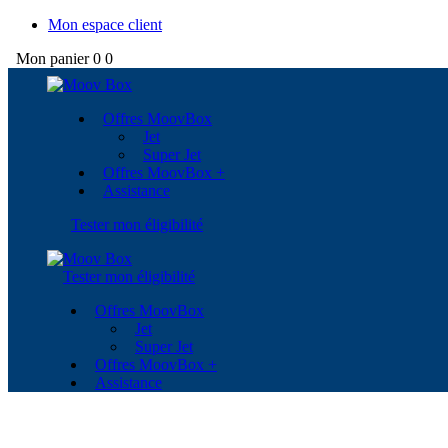
Mon espace client
Mon panier
0
0
Offres MoovBox
Jet
Super Jet
Offres MoovBox +
Assistance
Tester mon éligibilité
Tester mon éligibilité
Offres MoovBox
Jet
Super Jet
Offres MoovBox +
Assistance