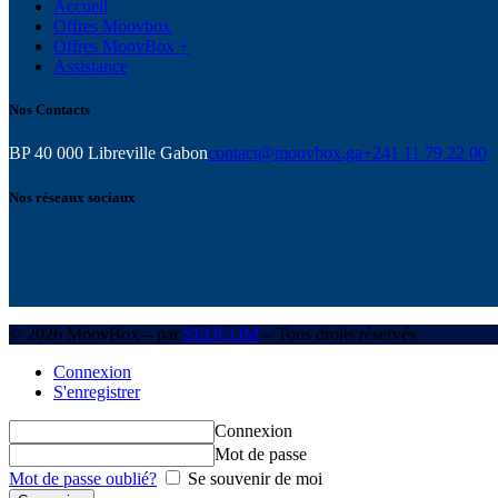
Accueil
Offres Moovbox
Offres MoovBox +
Assistance
Nos Contacts
BP 40 000 Libreville Gabon
contact@moovbox.ga
+241 11 79 22 00
Nos réseaux sociaux
© 2026 MoovBox – par
SEOCOM
– Tous droits réservés
Connexion
S'enregistrer
Connexion
Mot de passe
Mot de passe oublié?
Se souvenir de moi