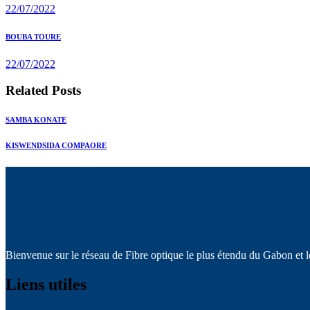
de
22/07/2022
l’article
Next
BOUBA TOURE
post:
22/07/2022
Related Posts
SAMBA KONATE
KISWENDSIDA COMPAORE
Bienvenue sur le réseau de Fibre optique le plus étendu du Gabon et l
Liens utiles