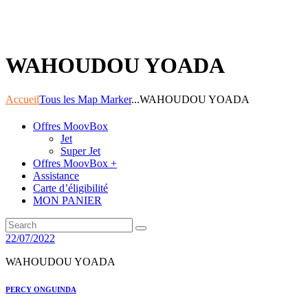
WAHOUDOU YOADA
Accueil
Tous les Map Marker
...
WAHOUDOU YOADA
Offres MoovBox
Jet
Super Jet
Offres MoovBox +
Assistance
Carte d’éligibilité
MON PANIER
22/07/2022
WAHOUDOU YOADA
Navigation
Previous
PERCY ONGUINDA
post: