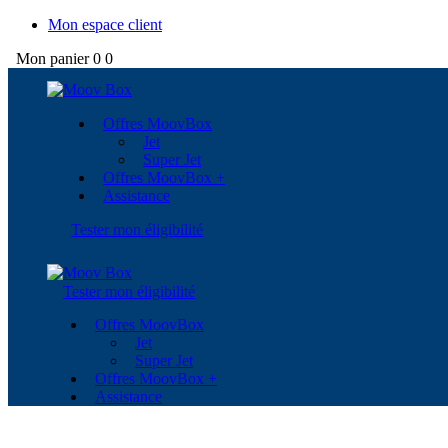
Mon espace client
Mon panier
0
0
Offres MoovBox
Jet
Super Jet
Offres MoovBox +
Assistance
Tester mon éligibilité
Tester mon éligibilité
Offres MoovBox
Jet
Super Jet
Offres MoovBox +
Assistance