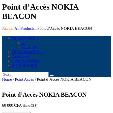
Point d’Accès NOKIA
BEACON
Accueil
All Products
...
Point d’Accès NOKIA BEACON
Offres MoovBox
Jet
Super Jet
Offres MoovBox +
Assistance
Carte d’éligibilité
MON PANIER
Home
/
Point Accès
/ Point d’Accès NOKIA BEACON
Point d’Accès NOKIA BEACON
60 000
CFA
(hors CSS)