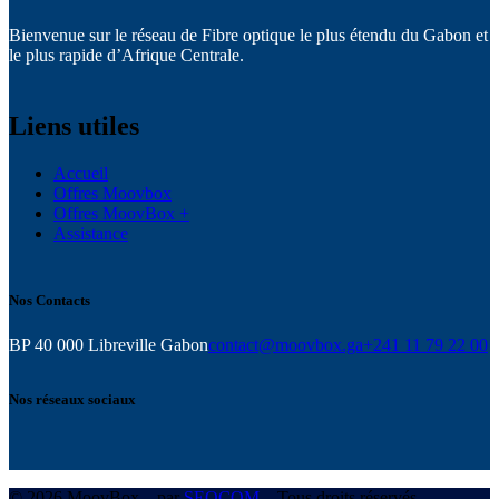
Bienvenue sur le réseau de Fibre optique le plus étendu du Gabon et
le plus rapide d’Afrique Centrale.
Liens utiles
Accueil
Offres Moovbox
Offres MoovBox +
Assistance
Nos Contacts
BP 40 000 Libreville Gabon
contact@moovbox.ga
+241 11 79 22 00
Nos réseaux sociaux
© 2026 MoovBox – par
SEOCOM
– Tous droits réservés